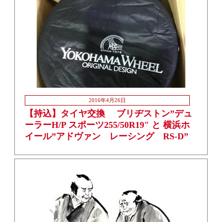
2016年4月26日
【持込】タイヤ交換 ブリヂストン”デュ
ーラーH/P スポーツ255/50R19″ と 横浜ホ
イール”アドヴァン レーシング RS-D”