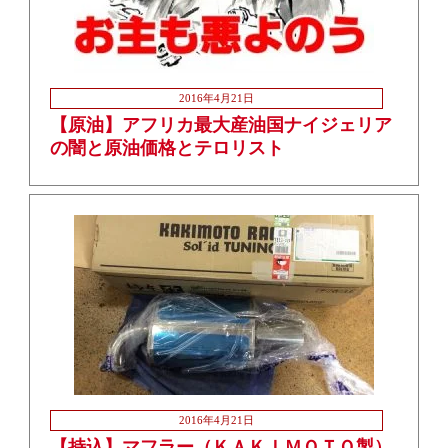
2016年4月21日
【原油】アフリカ最大産油国ナイジェリア
の闇と原油価格とテロリスト
2016年4月21日
【持込】マフラー（ＫＡＫＩＭＯＴＯ製）