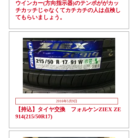
ウインカー(方向指示器)のテンポががカッ
チカッチじゃなくてカチカチの人は点検し
てもらいましょう。
2016年5月9日
【持込】タイヤ交換 フォルケンZIEX ZE
914(215/50R17)