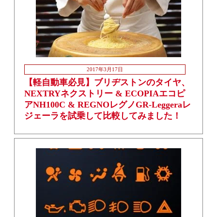
2017年3月17日
【軽自動車必見】ブリヂストンのタイヤ、
NEXTRYネクストリー & ECOPIAエコピ
アNH100C & REGNOレグノGR-Leggeraレ
ジェーラを試乗して比較してみました！