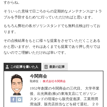
すからね。
そういった意味で日ごろからの定期的なメンテナンスは“トラ
ブルを予防するため”に行っていただければと思います。
もちろん弊社の各ガソリンスタンドでも無料点検は行ってお
ります。
その点検結果をもとに様々な提案をさせていただくことある
かと思いますが、それはあくまでも提案であり押し売りでは
ないのでご理解いただければ幸いです。
この記事を書いた人
最新の記事
今関商会
取締役
：
株式会社今関商会
1952年創業の今関商会の三代目。 大学卒業
後、出光興産(株)の東海支店にてガソリン
スタンドの現場から販売促進課、工業用潤
滑油課、販売店担当などを経て退社。 ２０