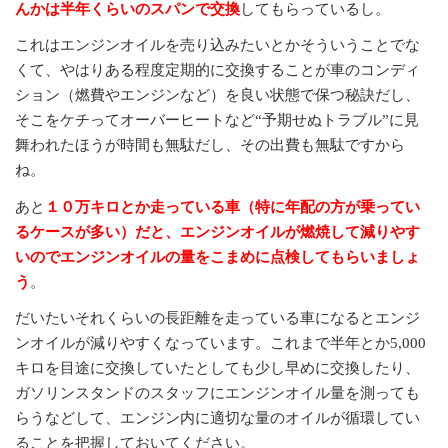
んかは半年くらいのスパンで交換
してもらっているし。
これはエンジンオイルを売り込みたいとかそういうことでな
くて、やはりある程度定期的に交換することが車のコンディ
ション（燃費やエンジンなど）を良い状態で保つ秘訣だし、
そこをケチってオーバーヒートなど“予期せぬトラブル”に見
舞われたほうが時間も無駄だし、その出費も無駄ですから
ね。
あと
１０万キロとか走っている車（特に年配の方が乗ってい
るケースが多い）だと、エンジンオイルが燃焼して減りやす
いのでエンジンオイルの量をこまめに点検してもらいましょ
う
。
だいたいそれくらいの長距離を走っている車になるとエンジ
ンオイルが減りやすくなっています。これまで半年とか5,000
キロを目途に交換していたとしても少し早めに交換したり、
ガソリンスタンドのスタッフにエンジンオイル量を測っても
らうなどして、エンジン内に適切な量のオイルが循環してい
ることを把握しておいてください。