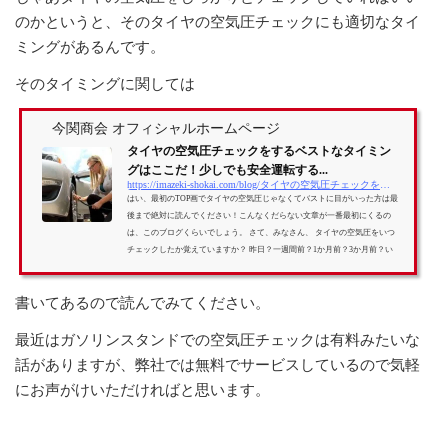
のかというと、そのタイヤの空気圧チェックにも適切なタイ
ミングがあるんです。
そのタイミングに関しては
今関商会 オフィシャルホームページ
タイヤの空気圧チェックをするベストなタイミン
グはここだ！少しでも安全運転する...
https://imazeki-shokai.com/blog/タイヤの空気圧チェックをするベストなタイミン-3220.html
はい、最初のTOP画でタイヤの空気圧じゃなくてバストに目がいった方は最
後まで絶対に読んでください！こんなくだらない文章が一番最初にくるの
は、このブログくらいでしょう。 さて、みなさん、 タイヤの空気圧をいつ
チェックしたか覚えていますか？ 昨日？一週間前？1か月前？3か月前？い
つだか覚えていない？ この前、3連休（15、16、17）で遠出される際にガソ
リンスタンドなどで給油の際に空気圧チェックされた方も多いかと思います
書いてあるので読んでみてください。
が 1か月に1回は空気圧チェックしましょう！！ フルサ...
最近はガソリンスタンドでの空気圧チェックは有料みたいな
話がありますが、弊社では無料でサービスしているので気軽
にお声がけいただければと思います。