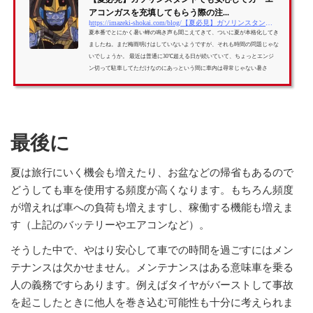
アコンガスを充填してもらう際の注...
https://imazeki-shokai.com/blog/【夏必見】ガソリンスタンドでも安心してカーエ-2069.html
夏本番でとにかく暑い蝉の鳴き声も聞こえてきて、ついに夏が本格化してき
ましたね。まだ梅雨明けはしていないようですが、それも時間の問題じゃな
いでしょうか。 最近は普通に30℃超える日が続いていて、ちょっとエンジ
ン切って駐車してただけなのにあっという間に車内は尋常じゃない暑さ
に、、、なーんて事ありますよね。 子連れの方なら、「こんな暑い中、チ
ャイルドシートに座らせることもできない！！」ってなって片手で子供を抱
きかかえながら、もう一方の手でドアを開閉して少しでも車内の換気をしよ
うとしたりしますよ...
最後に
夏は旅行にいく機会も増えたり、お盆などの帰省もあるので
どうしても車を使用する頻度が高くなります。もちろん頻度
が増えれば車への負荷も増えますし、稼働する機能も増えま
す（上記のバッテリーやエアコンなど）。
そうした中で、やはり安心して車での時間を過ごすにはメン
テナンスは欠かせません。メンテナンスはある意味車を乗る
人の義務ですらあります。例えばタイヤがバーストして事故
を起こしたときに他人を巻き込む可能性も十分に考えられま