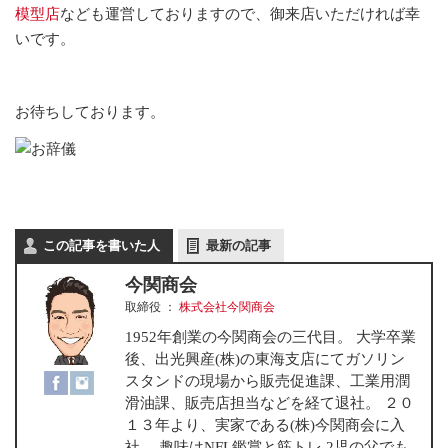
模型店
なども運営しておりますので、御来店いただければ幸
いです。
お待ちしております。
この記事を書いた人
最新の記事
今関商会
取締役
：
株式会社今関商会
1952年創業の今関商会の三代目。 大学卒業
後、出光興産(株)の東海支店にてガソリン
スタンドの現場から販売促進課、工業用潤
滑油課、販売店担当などを経て退社。 ２０
１３年より、実家である(株)今関商会に入
社。 趣味はNFL鑑賞と筋トレ 2児の父でも