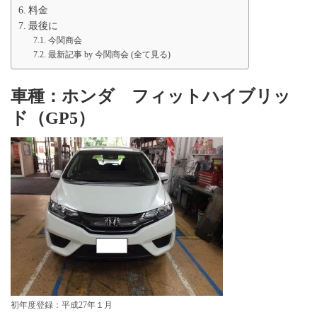
料金
最後に
今関商会
最新記事 by 今関商会 (全て見る)
車種：ホンダ フィットハイブリッ
ド（GP5）
初年度登録：平成27年１月