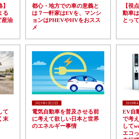
格】
都心・地方での車の意義と
【視
よる
は？一軒家はEVを、マンシ
動車
ど産油
ョンはPHEVやHVをおスス
とっ
メ
2021年1月22日
2019年
して
電気自動車を普及させる前
EV自
く末
に考えて欲しい日本と世界
で考
のエネルギー事情
してwe
エコ