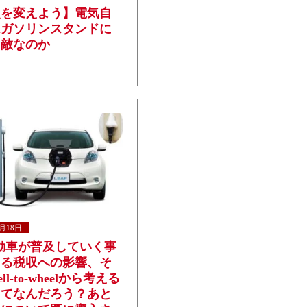
点を変えよう】電気自
はガソリンスタンドに
て敵なのか
4月18日
動車が普及していく事
える税収への影響、そ
ll-to-wheelから考える
ってなんだろう？あと