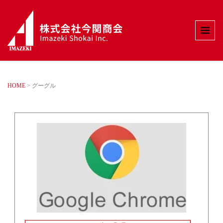
HOME
>
グーグル