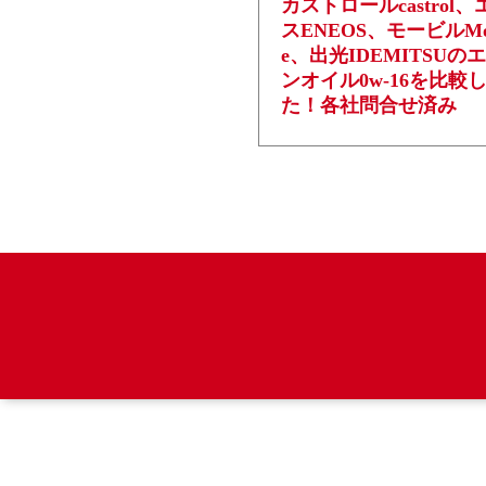
カストロールcastrol
スENEOS、モービルMob
e、出光IDEMITSUの
ンオイル0w-16を比較
た！各社問合せ済み