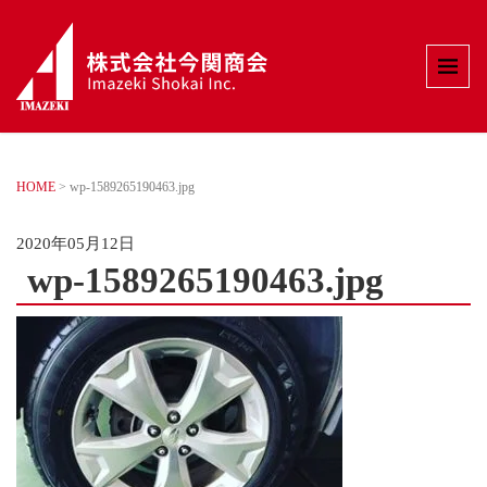
HOME
>
wp-1589265190463.jpg
2020年05月12日
wp-1589265190463.jpg