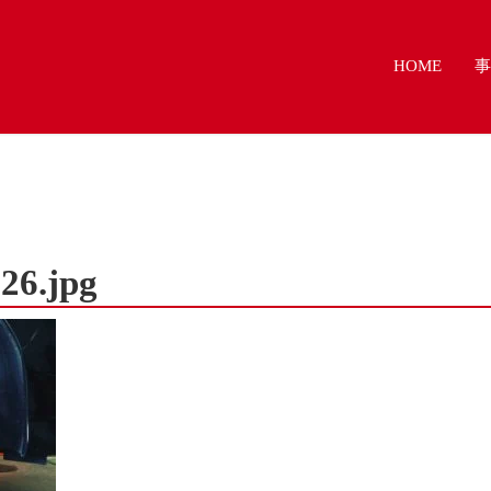
HOME
事
26.jpg