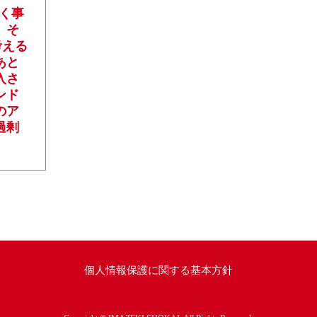
いく事
、そ
ら考える
あと
入さ
ンド
のア
過剰
個人情報保護に関する基本方針